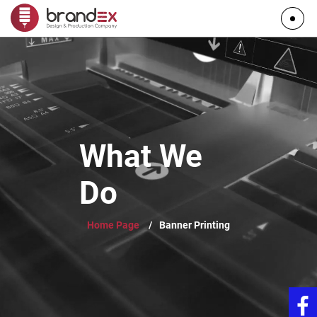
What We
Do
Home Page
/
Banner Printing