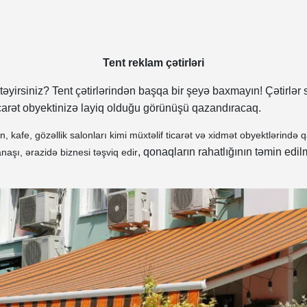
Tent reklam çətirləri
təyirsiniz? Tent çətirlərindən başqa bir şeyə baxmayın! Çətirlər
arət obyektinizə layiq olduğu görünüşü qazandıracaq.
, kafe, gözəllik salonları kimi müxtəlif ticarət və xidmət obyektlərində 
, qonaqların rahatlığının təmin ed
aşı, ərazidə biznesi təşviq edir