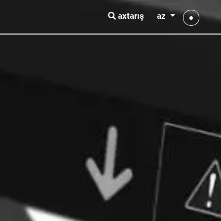
az
axtarış