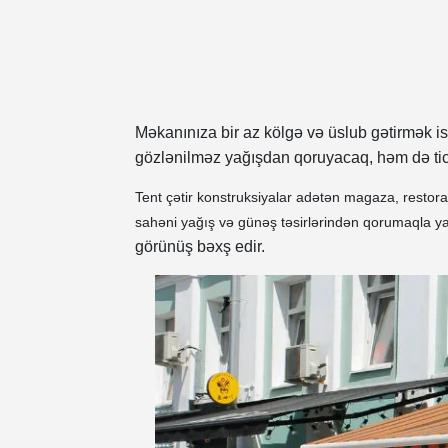
Məkanınıza bir az kölgə və üslub gətirmək is
gözlənilməz yağışdan qoruyacaq, həm də tic
Tent çətir konstruksiyalar adətən magaza, restoran
sahəni yağış və günəş təsirlərindən qorumaqla yan
görünüş bəxş edir.