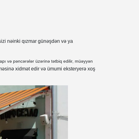
 sizi nəinki qızmar günəşdən və ya
qapı və pəncərələr üzərinə tətbiq edilir, müəyyən
ilməsinə xidmət edir və ümumi eksteryerə xoş