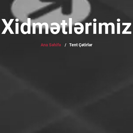
Xidmətlərimiz
Ana Səhifə
/
Tent Çətirlər