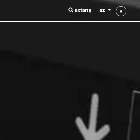
az
axtarış