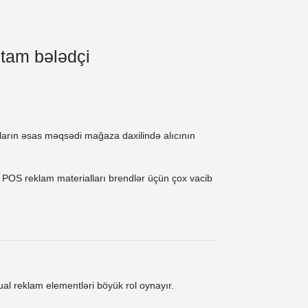
 tam bələdçi
alların əsas məqsədi mağaza daxilində alıcının
ən POS reklam materialları brendlər üçün çox vacib
al reklam elementləri böyük rol oynayır.