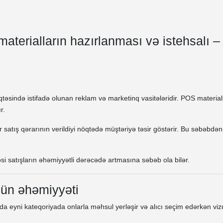
terialların hazırlanması və istehsalı –
öqtəsində istifadə olunan reklam və marketinq vasitələridir. POS materi
r.
r satış qərarının verildiyi nöqtədə müştəriyə təsir göstərir. Bu səbəbd
si satışların əhəmiyyətli dərəcədə artmasına səbəb ola bilər.
çün əhəmiyyəti
 eyni kateqoriyada onlarla məhsul yerləşir və alıcı seçim edərkən vizu