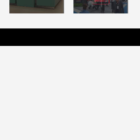
Ətraflı
Bizimlə əlaqə
Ünvan
Brandart MMC (1005771851) Bakı
şəhəri, Nərimanov rayonu, Ə. Rəcəbli
küçəsi, 1/25, Çinar Park Biznes
Mərkəzi
Telefon