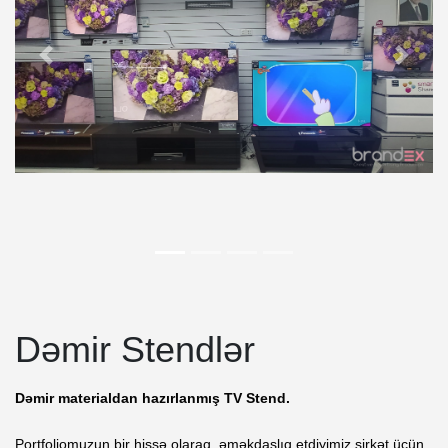
Dəmir Stendlər
Dəmir materialdan hazırlanmış TV Stend.
Portfoliomuzun bir hissə olaraq, əməkdaşlıq etdiyimiz şirkət üçün 