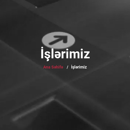
İşlərimiz
Ana Səhifə
/
İşlərimiz