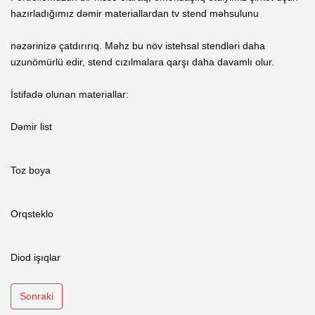
hazırladığımız dəmir materiallardan tv stend məhsulunu 

nəzərinizə çatdırırıq. Məhz bu növ istehsal stendləri daha 
uzunömürlü edir, stend cızılmalara qarşı daha davamlı olur.

İstifadə olunan materiallar:

Dəmir list
Toz boya
Orqsteklo
Diod işıqlar
Sonraki