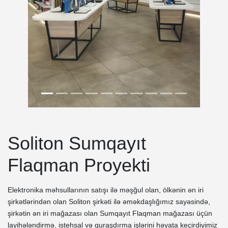
Soliton Sumqayıt
Flaqman Proyekti
Elektronika məhsullarının satışı ilə məşğul olan, ölkənin ən iri
şirkətlərindən olan Soliton şirkəti ilə əməkdaşlığımız sayəsində,
şirkətin ən iri mağazası olan Sumqayıt Flaqman mağazası üçün
layihələndirmə, istehsal və quraşdırma işlərini həyata keçirdiyimiz