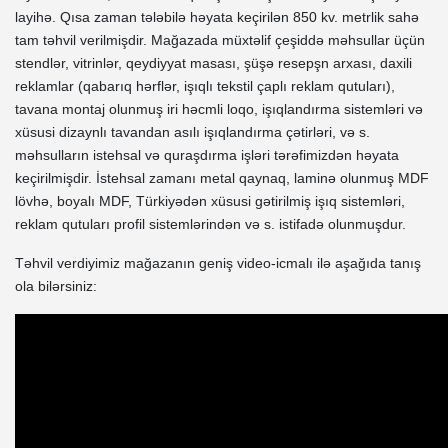
layihə. Qısa zaman tələbilə həyata keçirilən 850 kv. metrlik sahə
tam təhvil verilmişdir. Mağazada müxtəlif çeşiddə məhsullar üçün
stendlər, vitrinlər, qeydiyyat masası, şüşə resepşn arxası, daxili
reklamlar (qabarıq hərflər, işıqlı tekstil çaplı reklam qutuları),
tavana montaj olunmuş iri həcmli loqo, işıqlandırma sistemləri və
xüsusi dizaynlı tavandan asılı işıqlandırma çətirləri, və s.
məhsulların istehsal və quraşdırma işləri tərəfimizdən həyata
keçirilmişdir. İstehsal zamanı metal qaynaq, laminə olunmuş MDF
lövhə, boyalı MDF, Türkiyədən xüsusi gətirilmiş işıq sistemləri,
reklam qutuları profil sistemlərindən və s. istifadə olunmuşdur.
Təhvil verdiyimiz mağazanın geniş video-icmalı ilə aşağıda tanış
ola bilərsiniz: