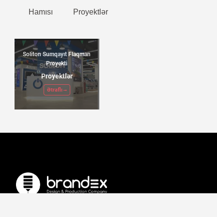
Hamısı
Proyektlər
Soliton Sumqayıt Flaqman
Proyekti
Proyektlər
Ətraflı
Bizimlə əlaqə