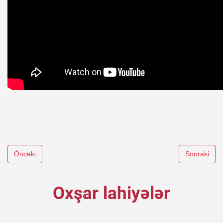
Öncəki
Sonraki
Oxşar lahiyələr