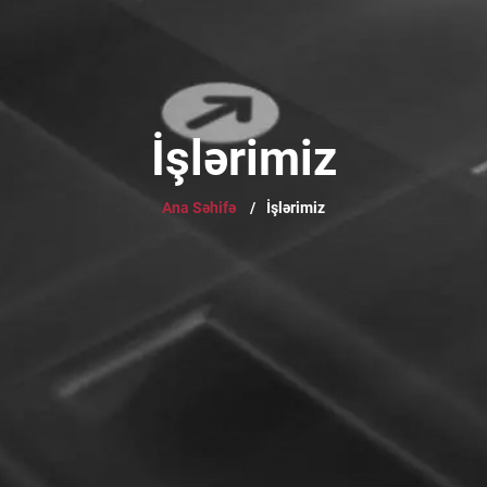
İşlərimiz
Ana Səhifə
/
İşlərimiz