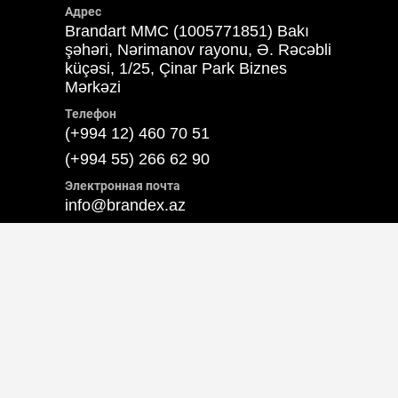
Адрес
Brandart MMC (1005771851) Bakı
şəhəri, Nərimanov rayonu, Ə. Rəcəbli
küçəsi, 1/25, Çinar Park Biznes
Mərkəzi
Телефон
(+994 12) 460 70 51
(+994 55) 266 62 90
Электронная почта
info@brandex.az
Ссылки
О нас
Наши ссылки
Мы ищем